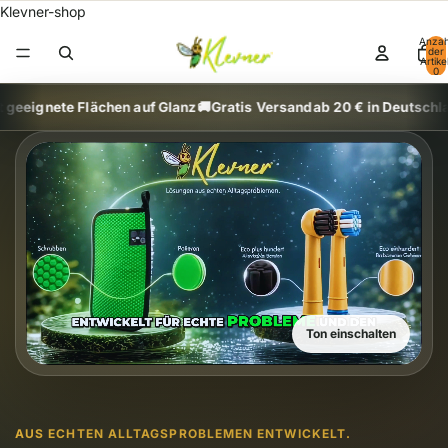
Klevner-shop
Anzah
der
Artikel
0
en auf Glanz
🚚
Gratis Versand
ab 20 € in Deutschland
🇩🇪
Klevner S
Ton einschalten
AUS ECHTEN ALLTAGSPROBLEMEN ENTWICKELT.