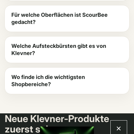
Für welche Oberflächen ist ScourBee
gedacht?
Welche Aufsteckbürsten gibt es von
Klevner?
Wo finde ich die wichtigsten
Shopbereiche?
Datenschutzerklärung
Neue Klevner-Produkte
Impressum
zuerst sehen.
×
Allgemeine Geschäftsbedingungen